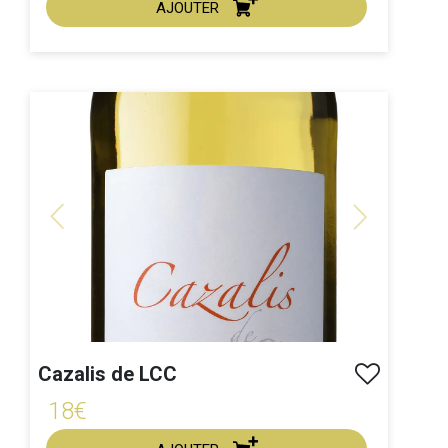
AJOUTER
ACHAT EXPRESS
Millésime :
Previous
Next
Cazalis de LCC
18€