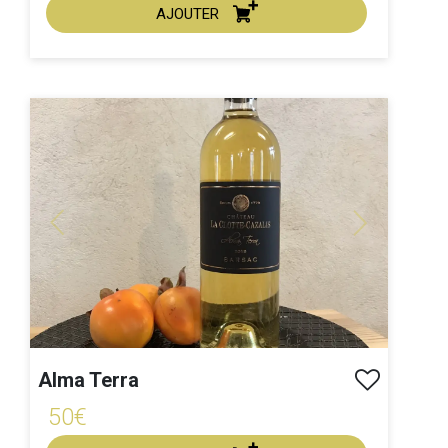
AJOUTER
ACHAT EXPRESS
Millésime :
Previous
Next
Alma Terra
50€